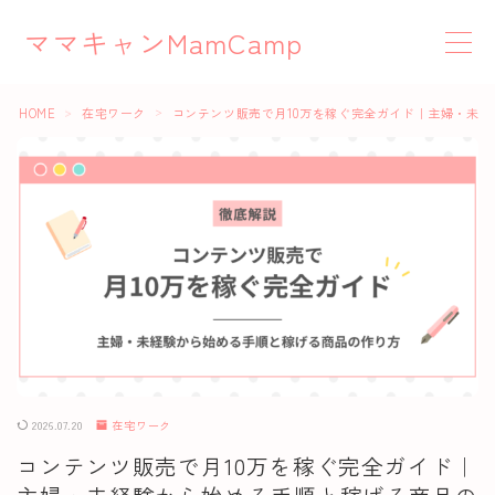
ママキャンMamCamp
MENU
HOME
在宅ワーク
コンテンツ販売で月10万を稼ぐ完全ガイド｜主婦・未
＞
＞
在宅ワーク
お役立ち情報
クラウドソーシング
YouTube
Webライティング
2026.07.20
在宅ワーク
コンテンツ販売で月10万を稼ぐ完全ガイド｜
Canva活用