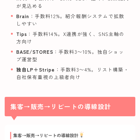
が見込める
Brain
：手数料12%。紹介報酬システムで拡散
しやすい
Tips
：手数料14%。X連携が強く、SNS主軸の
方向け
BASE/STORES
：手数料3〜10%。独自ショッ
プ運営型
独自LP＋Stripe
：手数料3〜4%。リスト構築・
自社保有重視の上級者向け
集客→販売→リピートの導線設計