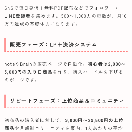
SNSで毎日発信＋無料PDF配布などで
フォロワー・
LINE登録者
を集めます。500〜1,000人の母数が、月10
万円達成の基礎体力になります。
販売フェーズ：LP＋決済システム
noteやBrainの販売ページで自動化。
初心者は2,000〜
5,000円の入り口商品
を作り、購入ハードルを下げる
のがコツです。
リピートフェーズ：上位商品＆コミュニティ
初商品の購入者に対して、
9,800円〜29,800円の上位
商品
や月額制コミュニティを案内。1人あたりの平均