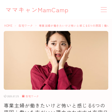
ママキャンMamCamp
MENU
HOME
在宅ワーク
専業主婦が働きたいけど怖いと感じる6つの原因｜働い
＞
＞
在宅ワーク
お役立ち情報
クラウドソーシング
YouTube
Webライティング
2026.07.25
在宅ワーク
専業主婦が働きたいけど怖いと感じる6つの
Canva活用