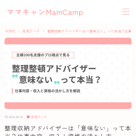
ママキャンMamCamp
MENU
HOME
在宅ワーク
整理収納アドバイザーは「意味ない」って本当？仕事内
＞
＞
在宅ワーク
お役立ち情報
クラウドソーシング
YouTube
Webライティング
2026.08.02
在宅ワーク
整理収納アドバイザーは「意味ない」って本
Canva活用