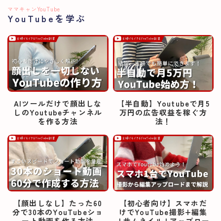
ママキャンYouTube
YouTubeを学ぶ
AIツールだけで顔出しな
【半自動】Youtubeで月5
しのYoutubeチャンネル
万円の広告収益を稼ぐ方
を作る方法
法！
【顔出しなし】たった60
【初心者向け】スマホだ
分で30本のYouTubeショ
けでYouTube撮影+編集
ート動画を作る方法
+サムネイル+アップロー