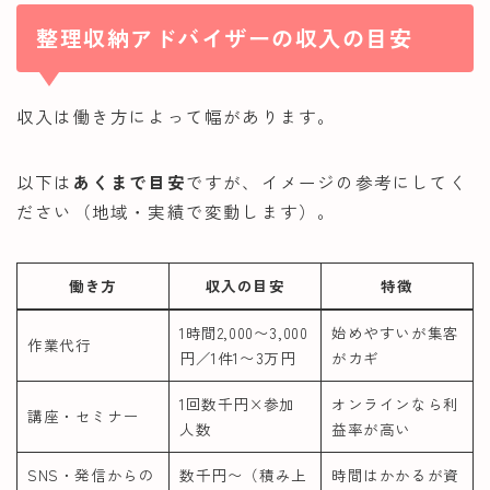
整理収納アドバイザーの収入の目安
収入は働き方によって幅があります。
以下は
あくまで目安
ですが、イメージの参考にしてく
ださい（地域・実績で変動します）。
働き方
収入の目安
特徴
1時間2,000〜3,000
始めやすいが集客
作業代行
円／1件1〜3万円
がカギ
1回数千円×参加
オンラインなら利
講座・セミナー
人数
益率が高い
SNS・発信からの
数千円〜（積み上
時間はかかるが資