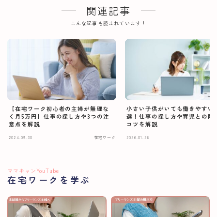
関連記事
こんな記事も読まれています！
【在宅ワーク初心者の主婦が無理な
小さい子供がいても働きやすい
く月5万円】仕事の探し方や3つの注
選！仕事の探し方や育児との両
意点を解説
コツを解説
2024.09.30
在宅ワーク
2026.01.26
在
ママキャンYouTube
在宅ワークを学ぶ