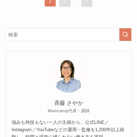
1
2
...
7
斉藤 さやか
Mamcamp代表・講師
強みも特技もない一人の主婦から、公式LINE／
Instagram／YouTubeなどの運用・監修を1,200件以上経
験し、時間と場所に縛られない働き方を実現。