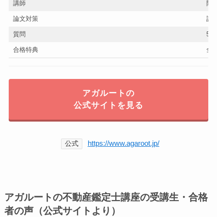
講師
阿
論文対策
論
質問
50
合格特典
全
アガルートの
公式サイトを見る
https://www.agaroot.jp/
公式
アガルートの不動産鑑定士講座の受講生・合格
者の声（公式サイトより）