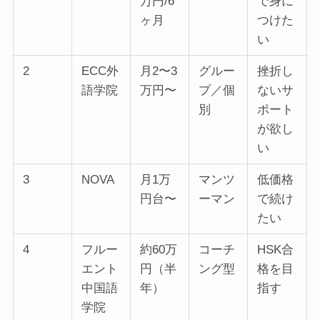
万円/6
で身に
ヶ月
つけた
い
2
ECC外
月2〜3
グルー
挫折し
語学院
万円〜
プ／個
ないサ
別
ポート
が欲し
い
3
NOVA
月1万
マンツ
低価格
円台〜
ーマン
で続け
たい
4
フルー
約60万
コーチ
HSK合
エント
円（半
ング型
格を目
中国語
年）
指す
学院