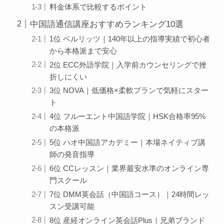
料金体系で比較するポイント
中国語通信講座おすすめランキング10選
1位 ベルリッツ｜140年以上の指導実績で初心者
から本格派まで安心
2位 ECC外語学院｜入学前カウンセリングで挫
折しにくい
3位 NOVA｜低価格×柔軟プランで気軽にスター
ト
4位 フルーエント中国語学院｜HSK合格率95%
の本格派
5位 ハオ中国語アカデミー｜本場ネイティブ講
師の発音指導
6位 CCレッスン｜業界最安水準のオンライン専
門スクール
7位 DMM英会話（中国語コース）｜24時間レッ
スン受講可能
8位 産経オンライン英会話Plus｜兄弟ブランド