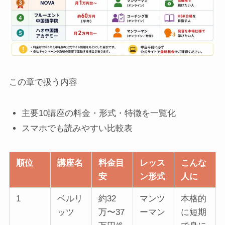
この章で扱う内容
主要10講座の料金・形式・特徴を一覧化
スマホでも読みやすい比較表
順位
講座名
料金目
レッス
こんな
安
ン形式
人に
1
ベルリ
約32
マンツ
本格的
ッツ
万〜37
ーマン
に短期