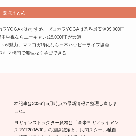
要点まとめ
・ゼロカラYOGAがおすすめ、ゼロカラYOGAは業界最安値99,000円
重視ならユーキャン(29,000円)が最適
職サポートが魅力、ママヨガ特化なら日本ハッピーライフ協会
スキマ時間で無理なく学習できる
本記事は2026年5月時点の最新情報に整理し直しま
した。
ヨガインストラクター資格は「全米ヨガアライアン
スRYT200/500」の国際認定と、民間スクール独自