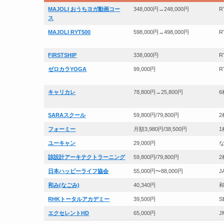
MAJOLI おうちヨガ動画コー
348,000円→248,000円
R
ス
MAJOLI RYT500
598,000円→498,000円
R
FIRSTSHIP
338,000円
R
ゼロカラYOGA
99,000円
R
キャリカレ
78,800円→25,800円
6
SARAスクール
59,800円/79,800円
2
フォーミー
月額3,980円/38,500円
1
ユーキャン
29,000円
諒設計アーキテクトラーニング
59,800円/79,800円
2
日本ハッピーライフ協会
55,000円〜88,000円
J
和み(なごみ)
40,340円
RHKトータルアカデミー
39,500円
S
エクセレントHD
65,000円
J