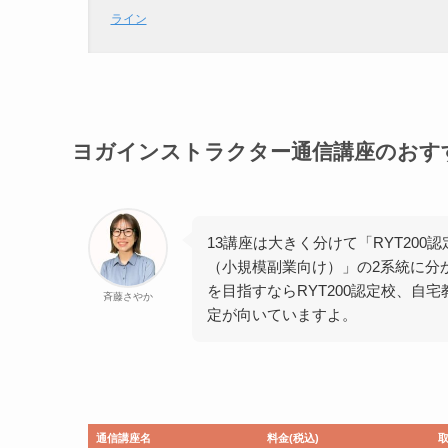
ライン
ヨガインストラクター通信講座のおす
13講座は大きく分けて「RYT20
（小規模副業向け）」の2系統に分
を目指すならRYT200認定校、自
斉藤さやか
定が向いていますよ。
通信講座名
料金(税込)