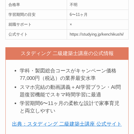
合格率
不明
学習期間の目安
6〜11ヶ月
就職サポート
×
公式サイト
https://studying.jp/kenchikushi/
スタディング 二級建築士講座の公式情報
学科・製図総合コースがキャンペーン価格
77,000円（税込）の業界最安水準
スマホ完結の動画講義＋AI学習プラン・AI問
題復習機能でスキマ時間学習に最適
学習期間6〜11ヶ月の柔軟な設計で家事育児
と両立しやすい
出典：スタディング 二級建築士講座 公式サイト