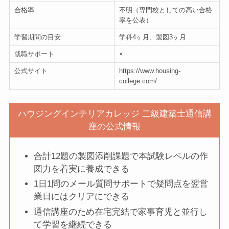
合格率
不明（専門校としての高い合格
率を公表）
学習期間の目安
学科4ヶ月、製図3ヶ月
就職サポート
×
公式サイト
https://www.housing-
college.com/
ハウジングインテリアカレッジ 二級建築士通信講
座の公式情報
合計12題の製図添削課題で本試験レベルの作
図力を着実に養成できる
1日1問のメール質問サポートで疑問点を翌営
業日にはクリアにできる
通信講座のため在宅完結で家事育児と並行し
て学習を継続できる