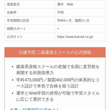
受講形式
通学、Web
合格率
不明
学習期間の目安
学科6ヶ月、製図2ヶ月
就職サポート
×
公式サイト
https://www.ksknet.co.jp/
日建学院 二級建築士コースの公式情報
建築系資格スクールの老舗で全国に直営校を
展開する対面指導力
学科473,000円／製図462,000円の体系的なコ
ース設計で本気で合格を狙う設計
通学とWeb学習の併用が可能で学習スタイル
に応じて選択できる