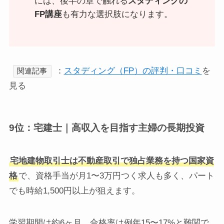
には、後半の章で触れる
スタディングの
FP講座
も有力な選択肢になります。
：
スタディング（FP）の評判・口コミ
を
関連記事
見る
9位：宅建士｜高収入を目指す主婦の長期投資
宅地建物取引士は不動産取引で独占業務を持つ国家資
格
で、資格手当が月1〜3万円つく求人も多く、パート
でも時給1,500円以上が狙えます。
学習期間は約6ヶ月、合格率は例年15〜17%と難関で